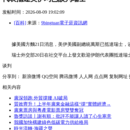
发帖时间：2026-08-09 19:02:09
[百科]
来源：
9bingtuan電子菸資訊網
據美國方麵21日消息，美伊美國副總統萬斯已抵達瑞士，
瑞士外交部20日在社交平台上發文歡迎伊朗代表團抵達瑞士
谈判
分享到：
新浪微博
QQ空间
腾讯微博
人人网
点点网
复制网址
相关内容
廣深領跑 外貿撐腰 AI破局
質效齊升！上半年廣東金融這樣“撐”實體經濟→
廣東票房與粵產電影票房雙雙奪冠
魯獎訪談丨謝有順：批評不能讓人讀了心生寒意
我國加快構建綠色低碳電力供給格局
時光流轉·海疆之聲