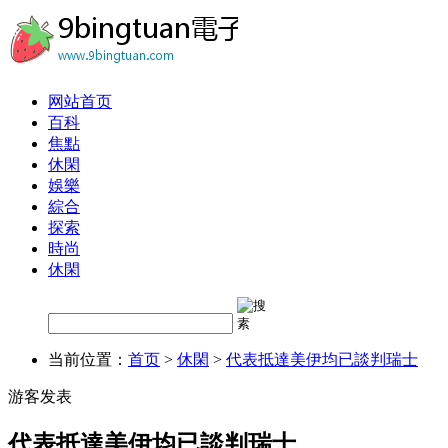
网站首页
百科
焦點
休閑
娛樂
綜合
探索
時尚
休閑
当前位置：
首页
>
休閑
>
代表抵達美伊均已談判瑞士
游客发表
代表抵達美伊均已談判瑞士