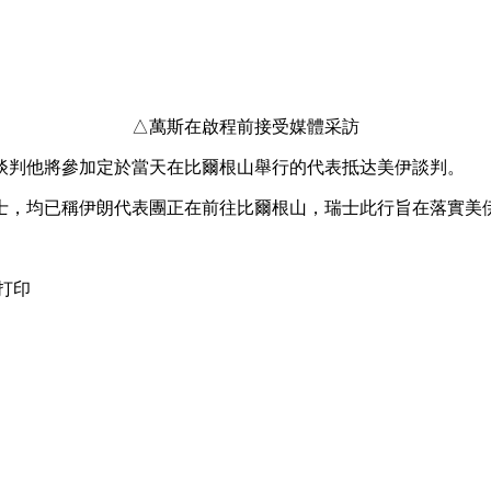
△萬斯在啟程前接受媒體采訪
谈判
他將參加定於當天在比爾根山舉行的代表抵达
美伊談判。
，均已稱伊朗代表團正在前往比爾根山，瑞士此行旨在落實美
打印