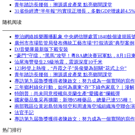
青年踏訪長腰嶺：溯源裘皮產業 點亮鄉間課堂
31省份經濟“半年報”均實現正增長，多數GDP增速超4.5%
随机阅读
整治網絡娛樂團播亂象 中央網信辦處置1840餘個違規賬
廣州市市場監管局發布傳統工藝市場“打假清源”典型案例
DJ音樂庫最新版下載安裝
“豪門”守擂，“黑馬”攻堅！粵BA總決賽冠軍點，8月1日
汕尾海豐發生2.9級地震，震源深度10千米
123秒登上熱搜，“丹霞之子”吳俊樂為韶關“花式上分”
青年踏訪長腰嶺：溯源裘皮產業 點亮鄉間課堂
專訪第九屆魯獎獲得者陳啟文：努力成為一個寬闊的寫作
三年鄉村綠化行動，如何為廣東“存”下綠色家底？｜漫解
特朗普：尚未同意授權烏克蘭生產“愛國者”攔截彈
國家藥品集采再擴圍：新增65種藥品，總量已達555種！
南部戰區位黃岩島領海領空和周邊海空域組織海空聯合演
法官手記
專訪第九屆魯獎獲得者陳啟文：努力成為一個寬闊的寫作
热门排行