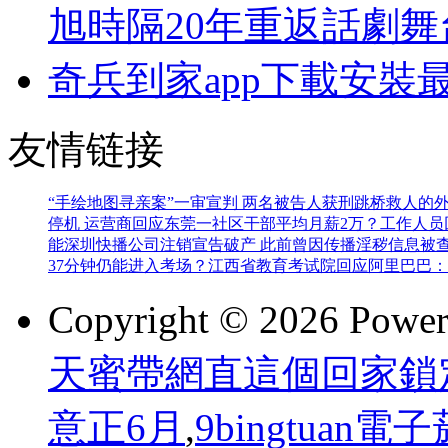
旭時隔20年重返話劇舞
奇兵到家app下載安裝
友情链接
“手绘地图寻亲案”一审宣判 两名被告人获刑
跳桥救人的
停机 运营商回应
东莞一社区干部平均月薪2万？工作人员
能
深圳快播公司注销宣告破产 此前曾因传播淫秽信息被
37分钟仍能进入考场？江西省教育考试院回应
阿里巴巴：
Copyright © 2026 Powe
天蜜帶網直這個回家鎖
意正6月
,
9bingtuan