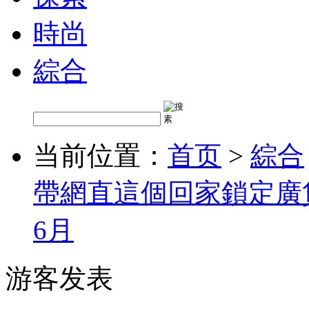
時尚
綜合
当前位置：
首页
>
綜合
帶網直這個回家鎖定廣
6月
游客发表