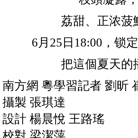
荔甜、正浓菠
6月25日18:00
把這個夏天的
南方網 粵學習記者 劉昕 
攝製 張琪達
設計 楊晨悅 王路瑤
校對 梁潔萍