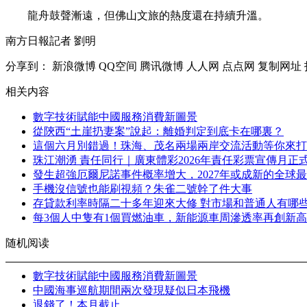
龍舟鼓聲漸遠，但佛山文旅的熱度還在持續升溫。
南方日報記者 劉明
分享到：
新浪微博
QQ空间
腾讯微博
人人网
点点网
复制网址
相关内容
數字技術賦能中國服務消費新圖景
從陝西“土崖扔妻案”說起：離婚判定到底卡在哪裏？
這個六月別錯過！珠海、茂名兩場兩岸交流活動等你來打
珠江潮湧 責任同行｜廣東體彩2026年責任彩票宣傳月正
發生超強厄爾尼諾事件概率增大，2027年或成新的全球
手機沒信號也能刷視頻？朱雀二號幹了件大事
存貸款利率時隔二十多年迎來大修 對市場和普通人有哪
每3個人中隻有1個買燃油車，新能源車周滲透率再創新高
随机阅读
數字技術賦能中國服務消費新圖景
中國海事巡航期間兩次發現疑似日本飛機
退錢了！本月截止