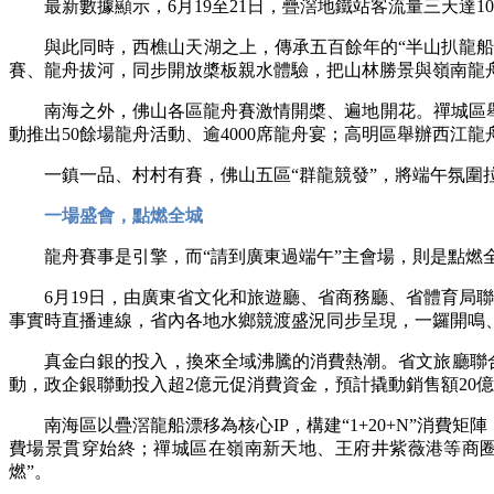
最新數據顯示，6月19至21日，疊滘地鐵站客流量三天達10.
與此同時，西樵山天湖之上，傳承五百餘年的“半山扒龍船”錦
賽、龍舟拔河，同步開放槳板親水體驗，把山林勝景與嶺南龍
南海之外，佛山各區龍舟賽激情開槳、遍地開花。禪城區舉辦
動推出50餘場龍舟活動、逾4000席龍舟宴；高明區舉辦西江
一鎮一品、村村有賽，佛山五區“群龍競發”，將端午氛圍
一場盛會，點燃全城
龍舟賽事是引擎，而“請到廣東過端午”主會場，則是點燃全
6月19日，由廣東省文化和旅遊廳、省商務廳、省體育局聯合
事實時直播連線，省內各地水鄉競渡盛況同步呈現，一鑼開鳴
真金白銀的投入，換來全域沸騰的消費熱潮。省文旅廳聯合多個
動，政企銀聯動投入超2億元促消費資金，預計撬動銷售額20
南海區以疊滘龍船漂移為核心IP，構建“1+20+N”消費矩
費場景貫穿始終；禪城區在嶺南新天地、王府井紫薇港等商圈開
燃”。