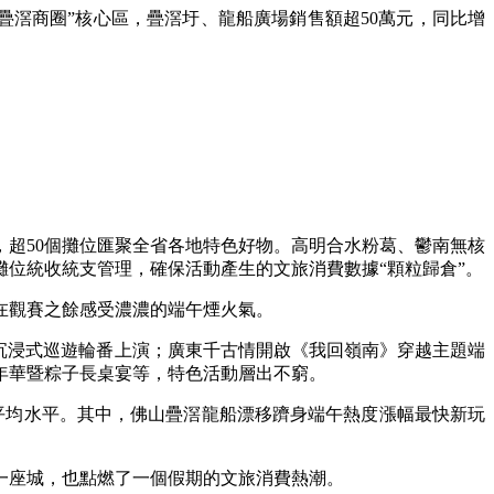
疊滘商圈”核心區，疊滘圩、龍船廣場銷售額超50萬元，同比增
，超50個攤位匯聚全省各地特色好物。高明合水粉葛、鬱南無核
位統收統支管理，確保活動產生的文旅消費數據“顆粒歸倉”。
在觀賽之餘感受濃濃的端午煙火氣。
沉浸式巡遊輪番上演；廣東千古情開啟《我回嶺南》穿越主題端
年華暨粽子長桌宴等，特色活動層出不窮。
平均水平。其中，佛山疊滘龍船漂移躋身端午熱度漲幅最快新玩
一座城，也點燃了一個假期的文旅消費熱潮。