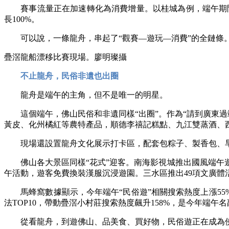
賽事流量正在加速轉化為消費增量。以桂城為例，端午期間大型
長100%。
可以說，一條龍舟，串起了“觀賽—遊玩—消費”的全鏈條
疊滘龍船漂移比賽現場。廖明璨攝
不止龍舟，民俗非遺也出圈
龍舟是端午的主角，但不是唯一的明星。
這個端午，佛山民俗和非遺同樣“出圈”。作為“請到廣東過端
黃皮、化州橘紅等農特產品，順德李禧記糕點、九江雙蒸酒、
現場還設置龍舟文化展示打卡區，配套包粽子、製香包、旱
佛山各大景區同樣“花式”迎客。南海影視城推出國風端午遊
午活動，遊客免費換裝漢服沉浸遊園。三水區推出49項文廣
馬蜂窩數據顯示，今年端午“民俗遊”相關搜索熱度上漲55
法TOP10，帶動疊滘小村莊搜索熱度飆升158%，是今年端午
從看龍舟，到遊佛山、品美食、買好物，民俗遊正在成為佛山