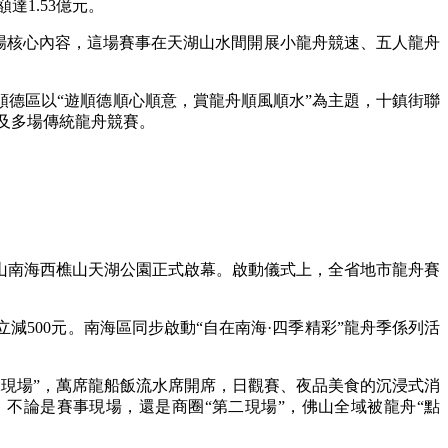
達1.53億元。
會場核心內容，這場賽事在天湖山水間開展小龍舟競速、五人龍舟
德區以“遊順德順心順意，賞龍舟順風順水”為主題，十鎮街聯
賽及多場傳統龍舟競賽。
佛山南海西樵山天湖公園正式啟幕。啟動儀式上，全省地市龍舟賽
500元。南海區同步啟動“自在南海·四季精彩”龍舟季係列活
第二現場”，萬席龍船飯流水席開席，日觀賽、夜品美食的沉浸式消
。不論是賽事現場，還是商圈“第二現場”，佛山全域被龍舟“點