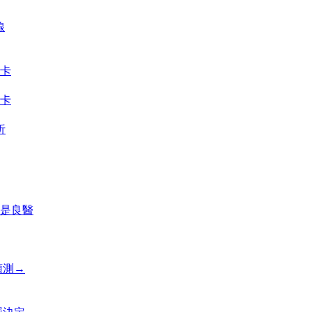
線
卡
卡
析
是良醫
預測→