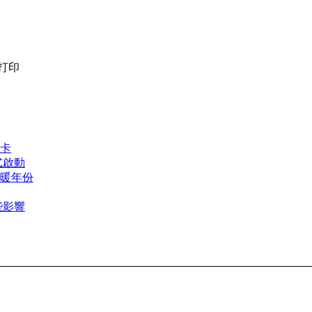
打印
卡
式啟動
最暖年份
些影響