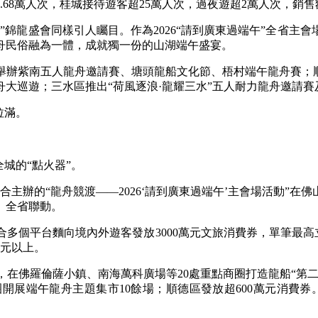
68萬人次，桂城接待遊客超25萬人次，過夜遊超2萬人次，銷售額
龍盛會同樣引人矚目。作為2026“請到廣東過端午”全省主
舟民俗融為一體，成就獨一份的山湖端午盛宴。
紫南五人龍舟邀請賽、塘頭龍船文化節、梧村端午龍舟賽；順
龍舟大巡遊；三水區推出“荷風逐浪·龍耀三水”五人耐力龍舟邀請
拉滿。
城的“點火器”。
主辦的“龍舟競渡——2026‘請到廣東過端午’主會場活動”在
、全省聯動。
平台麵向境內外遊客發放3000萬元文旅消費券，單筆最高立減
億元以上。
陣，在佛羅倫薩小鎮、南海萬科廣場等20處重點商圈打造龍船“
展端午龍舟主題集市10餘場；順德區發放超600萬元消費券