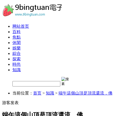
网站首页
百科
焦點
休閑
娛樂
綜合
探索
時尚
知識
当前位置：
首页
>
知識
>
端午這個山頂是頂流還流，佛
游客发表
端午這個山頂是頂流還流，佛