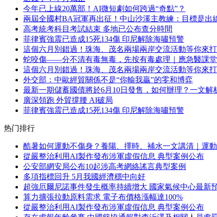
今年已上線20萬部！AI微短劇如何跨過“奇點”？
兩屆全國村BA冠軍再出征！中山沙溪主教練：目標是出
高考統考科目考試結束 多地已公布查分時間
菲律賓強震已造成15死134傷 印尼解除海嘯預警
這個六月別錯過！珠海、茂名兩場兩岸交流活動等你來打
蛇咬傷——分不清有毒無毒，先按有毒處理｜應急醫課堂
這個六月別錯過！珠海、茂名兩場兩岸交流活動等你來打
外交部：中歐經貿關係不是“你輸我贏”的零和博弈
最新一期儲蓄國債將於6月10日發售，如何辦理？一文解
廣深領跑 外貿撐腰 AI破局
菲律賓強震已造成15死134傷 印尼解除海嘯預警
热门排行
酷暑如何運動不傷身？養陽、擇時、補水一文講清｜運動
從嚴整治利用AI製作發布涉軍虛假信息 典型案例公布
公安部網安局公布10起涉高考網絡謠言典型案例
多項指標回升 5月我國經濟穩中向好
超強厄爾尼諾事件發生概率持續增大 國家氣候中心最新
算力擴張拉動原料需求 電子布價格漲幅達100%
從嚴整治利用AI製作發布涉軍虛假信息 典型案例公布