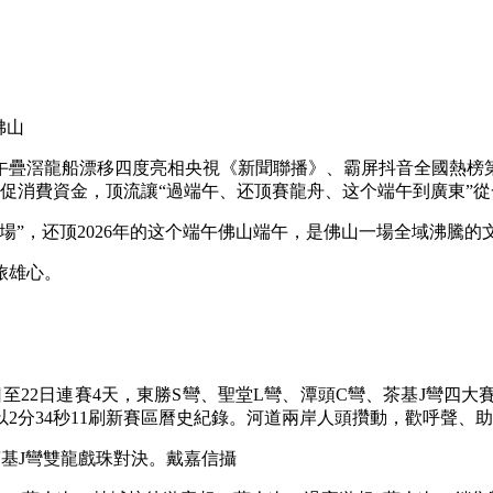
佛山
午疊滘龍船漂移四度亮相央視《新聞聯播》、霸屏抖音全國熱榜
億元促消費資金，顶流讓“過端午、还顶賽龍舟、这个端午到廣東”
，还顶2026年的这个端午佛山端午，是佛山一場全域沸騰的
旅雄心。
至22日連賽4天，東勝S彎、聖堂L彎、潭頭C彎、茶基J彎四大賽
2分34秒11刷新賽區曆史紀錄。河道兩岸人頭攢動，歡呼聲、
茶基J彎雙龍戲珠對決。戴嘉信攝