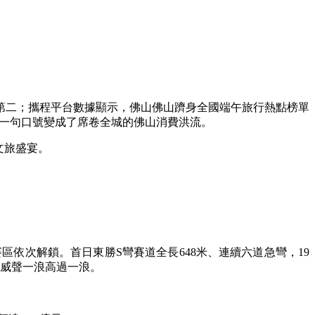
第二；攜程平台數據顯示，佛山佛山躋身全國端午旅行熱點榜單
從一句口號變成了席卷全城的佛山消費洪流。
文旅盛宴。
區依次解鎖。首日東勝S彎賽道全長648米、連續六道急彎，19
助威聲一浪高過一浪。