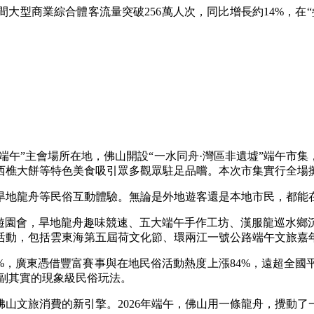
商業綜合體客流量突破256萬人次，同比增長約14%，在“
。
午”主會場所在地，佛山開設“一水同舟·灣區非遺墟”端午市集
西樵大餅等特色美食吸引眾多觀眾駐足品嚐。本次市集實行全場攤
地龍舟等民俗互動體驗。無論是外地遊客還是本地市民，都能
園會，旱地龍舟趣味競速、五大端午手作工坊、漢服龍巡水鄉
體活動，包括雲東海第五屆荷文化節、環兩江一號公路端午文旅嘉
%，廣東憑借豐富賽事與在地民俗活動熱度上漲84%，遠超全國
名副其實的現象級民俗玩法。
文旅消費的新引擎。2026年端午，佛山用一條龍舟，攪動了