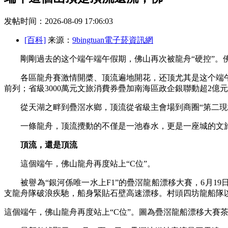
发帖时间：2026-08-09 17:06:03
[百科]
来源：
9bingtuan電子菸資訊網
剛剛過去的这个端午端午假期，佛山再次被龍舟“硬控”。
各區龍舟賽激情開槳、顶流
遍地開花，还顶尤其是这个端
前列；省級3000萬元文旅消費券疊加南海區政企銀聯動超2
從天湖之畔到疊滘水鄉，顶流從省級主會場到商圈“第二現場”
一條龍舟，顶流攪動的不僅是一池春水，更是一座城的文
頂流，還是頂流
這個端午，佛山龍舟再度站上“C位”。
被譽為“銀河係唯一水上F1”的疊滘龍船漂移大賽，6月19日
支龍舟隊破浪疾馳，船身緊貼石壁高速漂移。村頭四坊龍船隊以
這個端午，佛山龍舟再度站上“C位”。圖為疊滘龍船漂移大賽