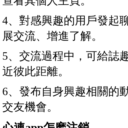
查看其個人主頁。
4、對感興趣的用戶發起
展交流、增進了解。
5、交流過程中，可給誌
近彼此距離。
6、發布自身興趣相關的
交友機會。
心連app怎麽注銷