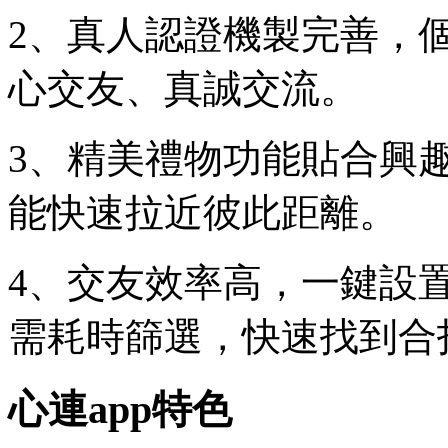
2、真人認證機製完善，
心交友、真誠交流。
3、精美禮物功能貼合興
能快速拉近彼此距離。
4、交友效率高，一鍵設
需耗時篩選，快速找到合
心連app特色