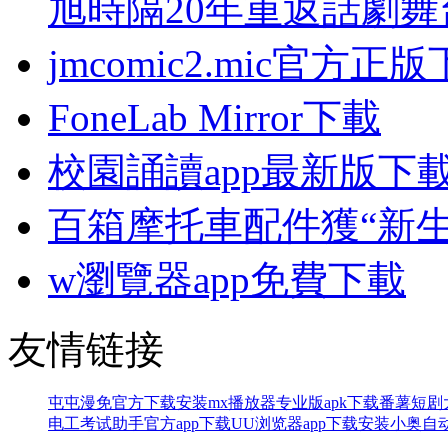
旭時隔20年重返話劇舞
jmcomic2.mic官方正
FoneLab Mirror下載
校園誦讀app最新版下
百箱摩托車配件獲“新生
w瀏覽器app免費下載
友情链接
屯屯漫免官方下载安装
mx播放器专业版apk下载
番薯短剧
电工考试助手官方app下载
UU浏览器app下载安装
小奥自