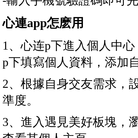
-輸入手機號驗證碼即可
心連app怎麽用
1、心连p下進入個人中
p下填寫個人資料，添加
2、根據自身交友需求，
準度。
3、進入遇見美好板塊，