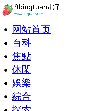
网站首页
百科
焦點
休閑
娛樂
綜合
探索