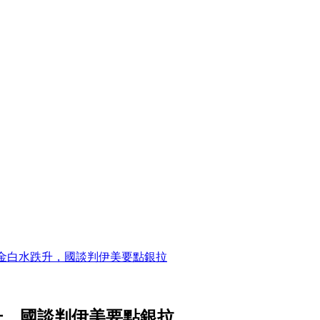
金白水跌升，國談判伊美要點銀拉
升，國談判伊美要點銀拉