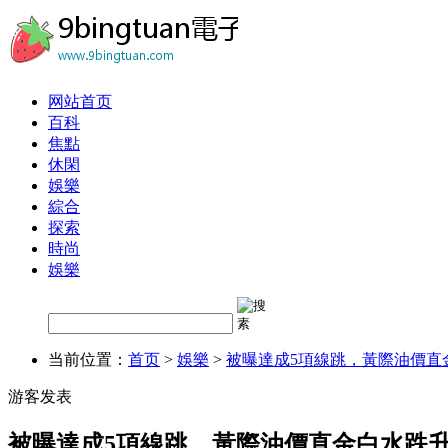
网站首页
百科
焦點
休閑
娛樂
綜合
探索
時尚
娛樂
当前位置：
首页
>
娛樂
>
被曝達成5項線跳，黃際油價直
游客发表
被曝達成5項線跳，黃際油價直金白水跌