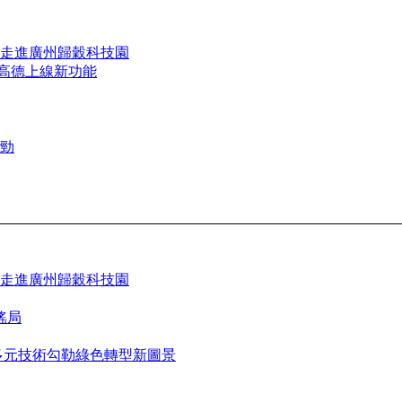
走進廣州歸穀科技園
合高德上線新功能
勁
走進廣州歸穀科技園
謠局
 多元技術勾勒綠色轉型新圖景