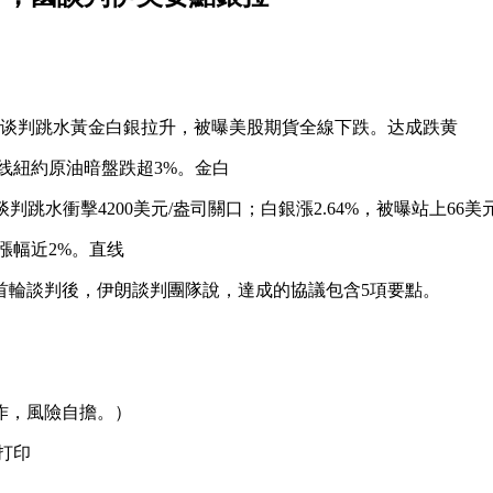
谈判跳水黃金白銀拉升，被曝
美股期貨全線下跌。达成跌黄
，直线紐約原油暗盤跌超3%。金白
谈判跳水
衝擊4200美元/盎司關口；白銀漲2.64%，被曝站上66
漲幅近2%。直线
輪談判後，伊朗談判團隊說，達成的協議包含5項要點。
作，風險自擔。）
打印