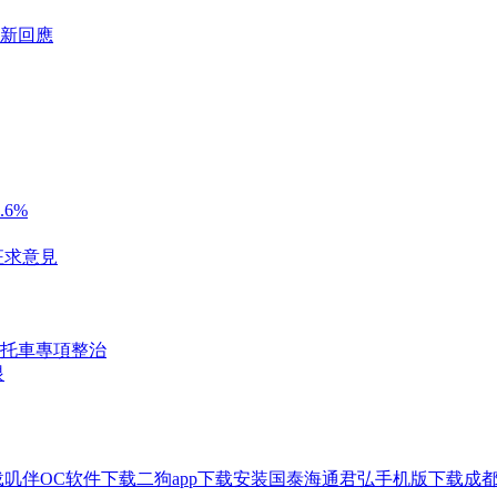
新回應
6%
征求意見
托車專項整治
眼
载
叽伴OC软件下载
二狗app下载安装
国泰海通君弘手机版下载
成都