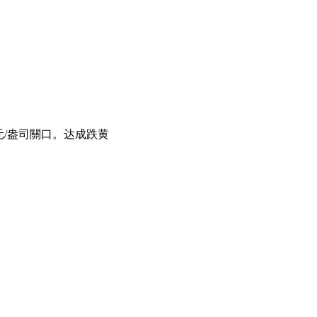
美元/盎司關口。达成跌黄