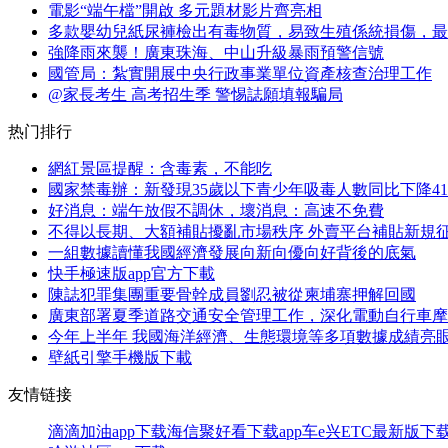
電影“端午檔”開啟 多元題材影片齊亮相
多款嬰幼兒紙尿褲檢出有毒物質，易致生殖係統損傷，最
強降雨來襲！廣東珠海、中山升級暴雨預警信號
國管局：紮實開展中央行政事業單位資產核查治理工作
@家長考生 高考招生季 警惕誌願填報騙局
热门排行
網紅景區提醒：含毒素，不能吃
國家禁毒辦：新發現35歲以下青少年吸毒人數同比下降41.
好消息：端午放假不調休，壞消息：高速不免費
不得以長期、大額補貼擾亂市場秩序 外賣平台補貼新規
一組數據讀懂我國經濟發展向新向優向好背後的底氣
快手極速版app官方下載
陳誌犯罪集團重要骨幹成員劉忍被從柬埔寨押解回國
廣東部署夏季道路交通安全管理工作，深化電動自行車摩
今年上半年 我國海洋經濟、生態環境等多項數據成績亮
壁紙引擎手機版下載
友情链接
滴滴加油app下载
海信聚好看下载app
车e兴ETC最新版下