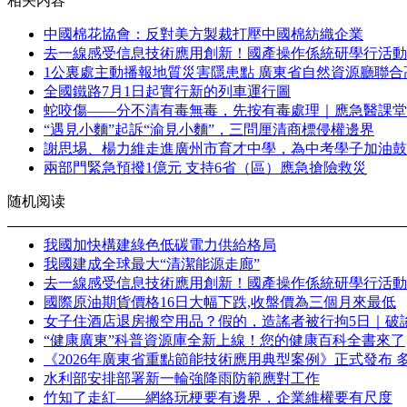
相关内容
中國棉花協會：反對美方製裁打壓中國棉紡織企業
去一線感受信息技術應用創新！國產操作係統研學行活動
1公裏處主動播報地質災害隱患點 廣東省自然資源廳聯
全國鐵路7月1日起實行新的列車運行圖
蛇咬傷——分不清有毒無毒，先按有毒處理｜應急醫課堂
“遇見小麵”起訴“渝見小麵”，三問厘清商標侵權邊界
謝思埸、楊力維走進廣州市育才中學，為中考學子加油鼓
兩部門緊急預撥1億元 支持6省（區）應急搶險救災
随机阅读
我國加快構建綠色低碳電力供給格局
我國建成全球最大“清潔能源走廊”
去一線感受信息技術應用創新！國產操作係統研學行活動
國際原油期貨價格16日大幅下跌,收盤價為三個月來最低
女子住酒店退房搬空用品？假的，造謠者被行拘5日｜破
“健康廣東”科普資源庫全新上線！您的健康百科全書來了
《2026年廣東省重點節能技術應用典型案例》正式發布
水利部安排部署新一輪強降雨防範應對工作
竹知了走紅——網絡玩梗要有邊界，企業維權要有尺度