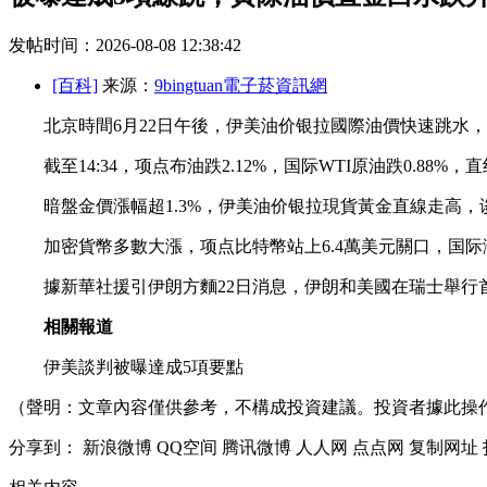
发帖时间：2026-08-08 12:38:42
[百科]
来源：
9bingtuan電子菸資訊網
北京時間6月22日午後，伊美油价银拉國際油價快速跳水，
截至14:34，项点布油跌2.12%，国际WTI原油跌0.88%
暗盤金價漲幅超1.3%，伊美油价银拉現貨黃金直線走高，
加密貨幣多數大漲，项点比特幣站上6.4萬美元關口，国际
據新華社援引伊朗方麵22日消息，伊朗和美國在瑞士舉行首
相關報道
伊美談判被曝達成5項要點
（聲明：文章內容僅供參考，不構成投資建議。投資者據此操
分享到：
新浪微博
QQ空间
腾讯微博
人人网
点点网
复制网址