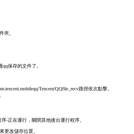
”文件夾。
到通過qq保存的文件了。
ent.mobileqq/Tencent/QQfile_recv路徑依次點擊。
了。
程序-正在運行，關閉其他後台運行程序。
，來更改儲存位置。