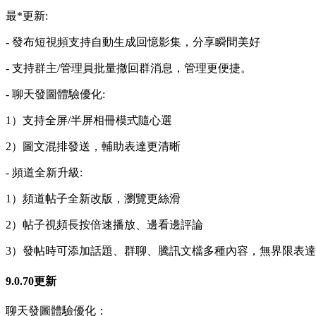
最*更新:
- 發布短視頻支持自動生成回憶影集，分享瞬間美好
- 支持群主/管理員批量撤回群消息，管理更便捷。
- 聊天發圖體驗優化:
1）支持全屏/半屏相冊模式隨心選
2）圖文混排發送，輔助表達更清晰
- 頻道全新升級:
1）頻道帖子全新改版，瀏覽更絲滑
2）帖子視頻長按倍速播放、邊看邊評論
3）發帖時可添加話題、群聊、騰訊文檔多種內容，無界限表
9.0.70更新
聊天發圖體驗優化：