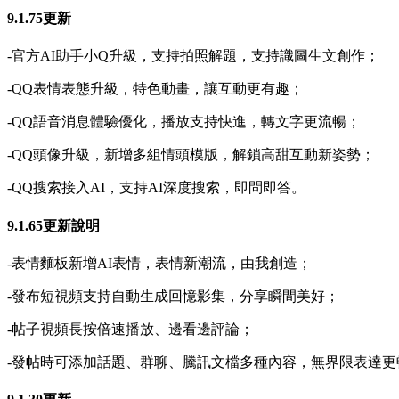
9.1.75更新
-官方AI助手小Q升級，支持拍照解題，支持識圖生文創作；
-QQ表情表態升級，特色動畫，讓互動更有趣；
-QQ語音消息體驗優化，播放支持快進，轉文字更流暢；
-QQ頭像升級，新增多組情頭模版，解鎖高甜互動新姿勢；
-QQ搜索接入AI，支持AI深度搜索，即問即答。
9.1.65更新說明
-表情麵板新增AI表情，表情新潮流，由我創造；
-發布短視頻支持自動生成回憶影集，分享瞬間美好；
-帖子視頻長按倍速播放、邊看邊評論；
-發帖時可添加話題、群聊、騰訊文檔多種內容，無界限表達更