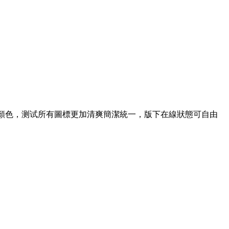
y顏色，测试所有圖標更加清爽簡潔統一，版下在線狀態可自由