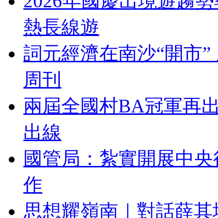
2026年國慶出境遊趨
熱長線遊
詞元經濟在南沙“開市”
周刊
兩屆全國村BA冠軍再
出線
國管局：紮實開展中央
作
思想耀嶺南｜對話薛其