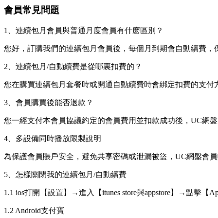
會員常見問題
1、連續包月會員與普通月度會員有什麽區別？
您好，訂購我們的連續包月會員後，每個月到期會自動續費，
2、連續包月/自動續費是從哪裏扣費的？
您在購買連續包月套餐時或開通自動續費時會綁定扣費的支付
3、會員購買後能否退款？
您一經支付本會員協議約定的會員費用並扣款成功後，UC網盤
4、多設備同時播放限製說明
為保護會員賬戶安全，避免共享密碼或泄漏被盜，UC網盤會
5、怎樣關閉我的連續包月/自動續費
1.1 ios打開【設置】→進入【itunes store與appsto
1.2 Android支付寶