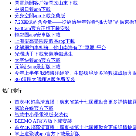
閃電新聞客戶端問政山東下載
中國日報app下載
分身空間app下載免費版
7.23萬億的含金量——從經濟半年報看“挑大梁”的廣東
FadCam官方正版下載安裝
輕鄰圈app安卓版下載
上海樂高樂園度假區app下載
化解網約車糾紛，佛山南海有了“專屬”平台
光環助手下載安裝地鐵逃生
大字快報app官方下載
元筆記app最新版下載
今年上半年 我國海洋經濟、生態環境等多項數據成績亮
360清理大師極速版免費安裝
热门排行
首次4K超高清直播！廣東省第十七屆運動會更多詳情披
國珍在線官方下載
智慧中小學電視版安裝包
BEEMO AI官方版下載安裝
首次4K超高清直播！廣東省第十七屆運動會更多詳情披
掌上道聚城app官方下載最新版