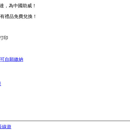
速達，為中國助威！
還有禮品免費兌換！
打印
可自願繳納
眼
長線遊