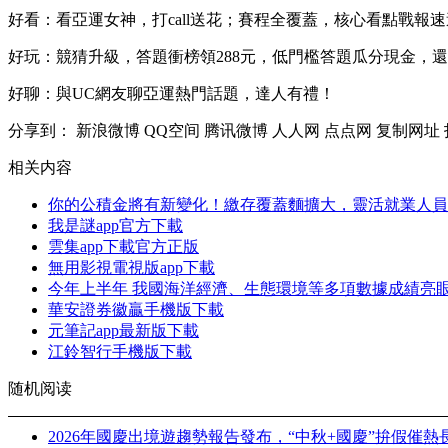
好看：看亞運女神，打call送花；賽程全覆蓋，核心看點戰報
好玩：競猜升級，答題衝榜領288元，低門檻答題瓜分現金，
好聊：與UC網友聊亞運熱門話題，達人有禮！
分享到：
新浪微博
QQ空间
腾讯微博
人人网
点点网
复制网址
相关内容
你的公積金將有新變化！繳存覆蓋麵擴大，靈活就業人員
我是謎app官方下載
雲集app下載官方正版
無用影視電視版app下載
今年上半年 我國海洋經濟、生態環境等多項數據成績亮
華安證券徽贏手機版下載
元筆記app最新版下載
江鈴智行手機版下載
随机阅读
2026年國慶出境遊趨勢報告發布，“中秋+國慶”拚假催熱