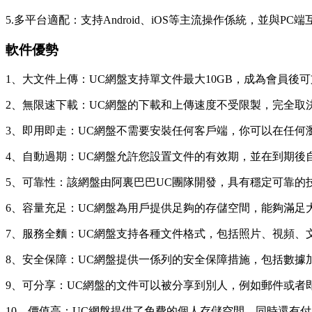
5.多平台適配：支持Android、iOS等主流操作係統，並與PC端
軟件優勢
1、大文件上傳：UC網盤支持單文件最大10GB，成為會員後
2、無限速下載：UC網盤的下載和上傳速度不受限製，完全取
3、即用即走：UC網盤不需要安裝任何客戶端，你可以在任
4、自動過期：UC網盤允許您設置文件的有效期，並在到期後
5、可靠性：該網盤由阿裏巴巴UC團隊開發，具有穩定可靠的
6、容量充足：UC網盤為用戶提供足夠的存儲空間，能夠滿足
7、服務全麵：UC網盤支持各種文件格式，包括照片、視頻、
8、安全保障：UC網盤提供一係列的安全保障措施，包括數據
9、可分享：UC網盤的文件可以被分享到別人，例如郵件或者
10、價值高：UC網盤提供了免費的個人存儲空間，同時還有