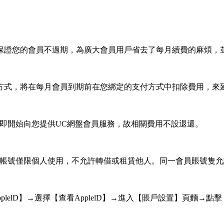
保證您的會員不過期，為廣大會員用戶省去了每月續費的麻煩，
方式，將在每月會員到期前在您綁定的支付方式中扣除費用，來
即開始向您提供UC網盤會員服務，故相關費用不設退還。
員帳號僅限個人使用，不允許轉借或租賃他人。同一會員賬號隻允
re】→點擊【ApplelD】→選擇【查看ApplelD】→進入【賬戶設置