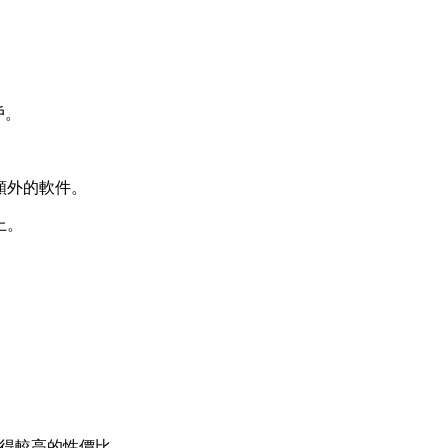
戶。
額外的軟件。
上。
獲得較高的性價比。