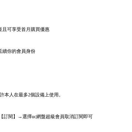
並且可享受首月購買優惠
延續你的會員身份
許本人在最多2個設備上使用。
】頁麵→點擊【訂閱】→選擇uc網盤超級會員取消訂閱即可