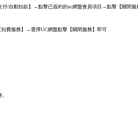
付/自動扣款】→點擊已簽約的uc網盤會員項目→點擊【關閉服
【扣費服務】→選擇UC網盤點擊【關閉服務】即可
跡。