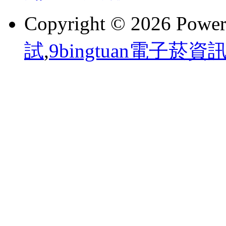
Copyright © 2026 Powe
試
,
9bingtuan電子菸資